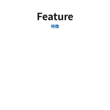
Feature
特徴
一気に
稼げる
IKKIはコールスタッフも固定給＋インセンティブ制を導入
しており、しっかり稼ぐことも可能です。業界でもトップ
クラスのインセンティブ率を誇り、経験者の方は初月から
結果を出せる環境です。